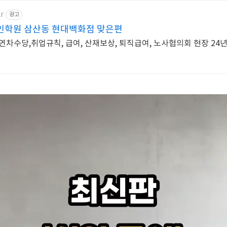
r
광고
인학원 삼산동 현대백화점 맞은편
연차수당,취업규칙, 급여, 산재보상, 퇴직급여, 노사협의회 현장 24